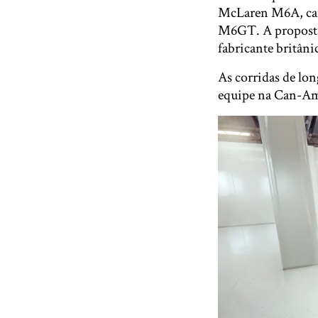
McLaren M6A, car
M6GT. A proposta r
fabricante britân
As corridas de lo
equipe na Can-Am 