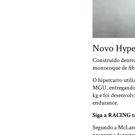
Novo Hyper
Construído dent
monocoque de fibr
O hipercarro util
MGU, entregando a
kg e foi desenvol
endurance.
Siga a RACING
Segundo a McLaren
programa de teste