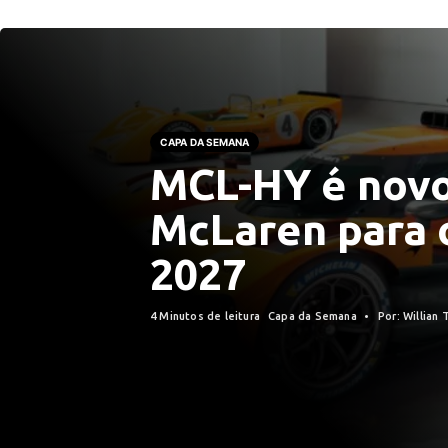
CAPA DA SEMANA
MCL-HY é novo
McLaren para 
2027
4 Minutos de leitura
Capa da Semana
Por: Willian 