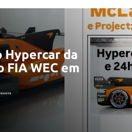
 Hypercar da
o FIA WEC em
Teixeira