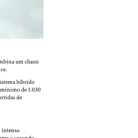
bina um chassi
ce.
istema híbrido
o mínimo de 1.030
orridas de
 intenso
entre o segundo