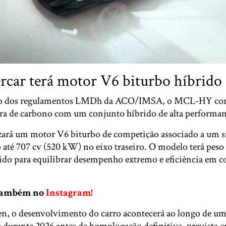
car terá motor V6 biturbo híbrido
ro dos regulamentos LMDh da ACO/IMSA, o MCL-HY com
a de carbono com um conjunto híbrido de alta performan
izará um motor V6 biturbo de competição associado a um s
té 707 cv (520 kW) no eixo traseiro. O modelo terá pes
vido para equilibrar desempenho extremo e eficiência em c
 também no
Instagram!
, o desenvolvimento do carro acontecerá ao longo de um
s durante 2026 antes da homologação definitiva, prevista 