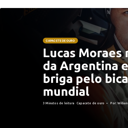
CAPACETE DE OURO
Lucas Moraes 
da Argentina 
briga pelo bi
mundial
3 Minutos de leitura
Capacete de ouro
Por: Willian