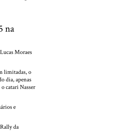
5 na
, Lucas Moraes
m limitadas, o
do dia, apenas
o catari Nasser
ários e
 Rally da