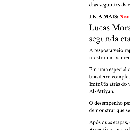
dias seguintes da
LEIA MAIS:
Novi
Lucas Morae
segunda et
A resposta veio r
mostrou novamente
Em uma especial c
brasileiro comple
1min05s atrás do 
Al-Attiyah.
O desempenho perm
demonstrar que se
Após duas etapas, o
Argentina, cerca d