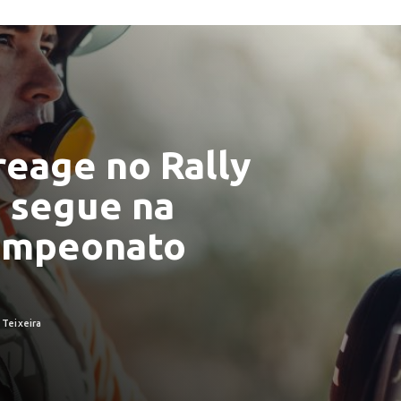
reage no Rally
e segue na
campeonato
 Teixeira