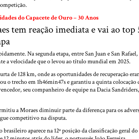
 competição.
dades do Capacete de Ouro – 30 Anos
s tem reação imediata e vai ao top 
apa
apidamente. Na segunda etapa, entre San Juan e San Rafael
 a velocidade que o levou ao título mundial em 2025.
urta de 128 km, onde as oportunidades de recuperação era
tou o trecho em 1h46min47s e garantiu a quinta colocação 
vencedor, seu companheiro de equipe na Dacia Sandriders, 
itiu a Moraes diminuir parte da diferença para os advers
gue competitivo na disputa.
 brasileiro aparece na 12ª posição da classificação geral do
e 12 minutos atrás do líder, o português João Ferreira.