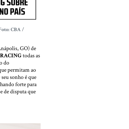
oto: CBA /
Anápolis, GO) de
RACING
todas as
ão do
 que permitam ao
O seu sonho é que
alhando forte para
e de disputa que