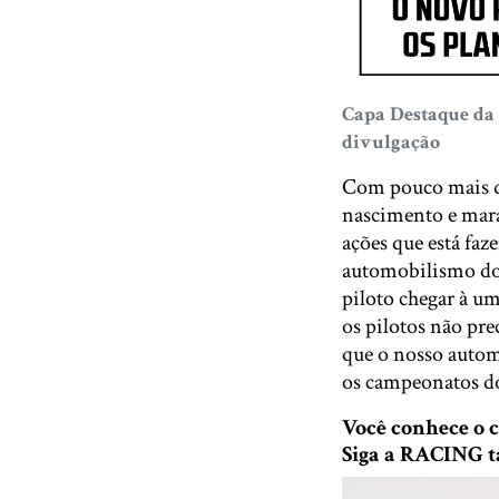
Capa Destaque da
divulgação
Com pouco mais de
nascimento e mara
ações que está faz
automobilismo do 
piloto chegar à um
os pilotos não prec
que o nosso autom
os campeonatos do
Você conhece o
Siga a RACING